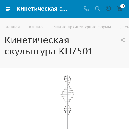
0
Кинетическая скульптура КН7501 для благоустройства территории купить в Астрахани
—
—
—
Главная
Каталог
Малые архитектурные формы
Элем
Кинетическая
скульптура КН7501