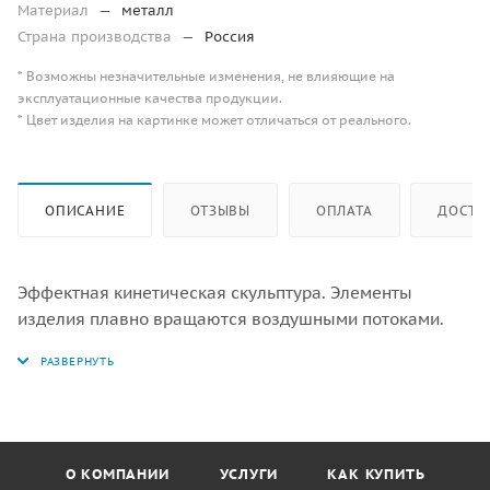
Материал
—
металл
Страна производства
—
Россия
* Возможны незначительные изменения, не влияющие на
эксплуатационные качества продукции.
* Цвет изделия на картинке может отличаться от реального.
ОПИСАНИЕ
ОТЗЫВЫ
ОПЛАТА
ДОСТА
Эффектная кинетическая скульптура. Элементы
изделия плавно вращаются воздушными потоками.
О КОМПАНИИ
УСЛУГИ
КАК КУПИТЬ