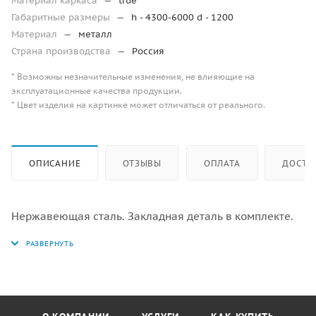
Материал каркаса
—
true
Габаритные размеры
—
h - 4300-6000 d - 1200
Материал
—
металл
Страна производства
—
Россия
* Возможны незначительные изменения, не влияющие на
эксплуатационные качества продукции.
* Цвет изделия на картинке может отличаться от реального.
ОПИСАНИЕ
ОТЗЫВЫ
ОПЛАТА
ДОСТА
Нержавеющая сталь. Закладная деталь в комплекте.