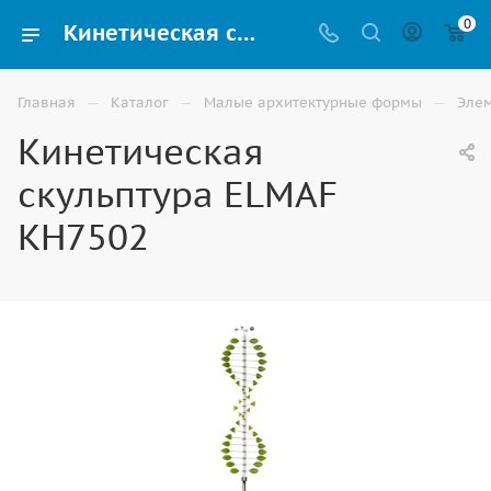
0
Кинетическая скульптура ELMAF КН7502 для благоустройства территории купить в Астрахани
—
—
—
Главная
Каталог
Малые архитектурные формы
Элем
Кинетическая
скульптура ELMAF
КН7502