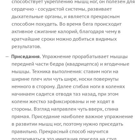
способствует укреплению мышц ног, он полезен для
сердечно - сосудистой системы, развивает
дыхательные органы, и является прекрасным
способом похудеть. Во время бега происходит
активное сжигание калорий, благодаря чему в
кратчайшие сроки можно добиться видимых
результатов.
Приседания.
Упражнение прорабатывает мышцы
передней части бедра (квадрицепса) и ягодичные
мышцы. Техника выполнения: ставим ноги на
ширине плеч или чуть шире, носки повернуты
немного в сторону. Далее сгибая ноги в коленях
начинаем садится отводя таз назад, при этом
колени жестко зафиксированы и не ходят в
стороны. Взгляд направлен чуть вверх, спина
прямая. Приседание наиболее важное упражнение
в развитии мышц ног, поэтому нужно приседать
правильно. Прекрасный способ научится
подтягиваться это имитация приседа на стул.