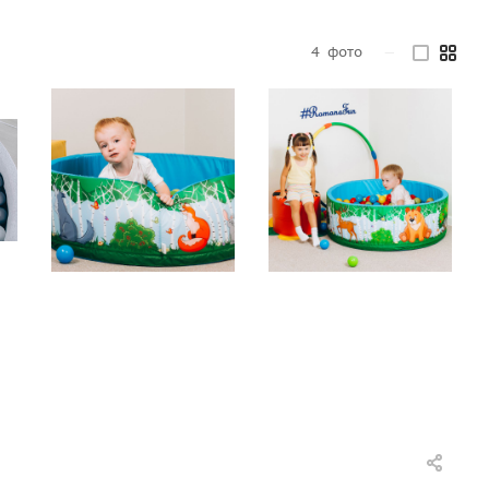
4
фото
—