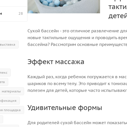
такт
м
28
дете
Сухой бассейн - это отличное развлечение для
новые тактильные ощущения и проводить время
бассейна? Рассмотрим основные преимуществ
выставка
Эффект массажа
лекс
Каждый раз, когда ребенок погружается в ма
ата
шариков по всему телу. Это приводит к тониз
полезен для детей, которые часто испытывают 
материалы
ификация
Удивительные формы
ая площадка
Для родителей сухой бассейн может показать