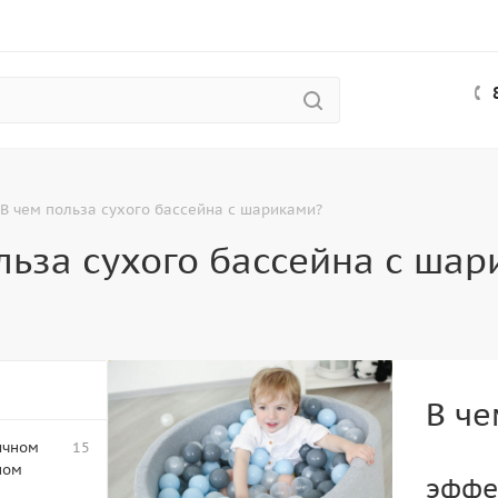
В чем польза сухого бассейна с шариками?
льза сухого бассейна с ша
В че
ичном
15
ном
эффе